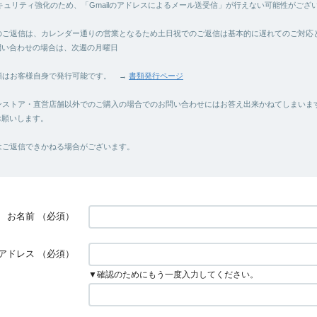
e社のセキュリティ強化のため、「Gmailのアドレスによるメール送受信」が行えない可能性がござ
せのご返信は、カレンダー通りの営業となるため土日祝でのご返信は基本的に遅れてのご対応
問い合わせの場合は、次週の月曜日
書類はお客様自身で発行可能です。 →
書類発行ページ
インストア・直営店舗以外でのご購入の場合でのお問い合わせにはお答え出来かねてしまいま
お願いします。
てはご返信できかねる場合がございます。
お名前
（必須）
アドレス
（必須）
▼確認のためにもう一度入力してください。