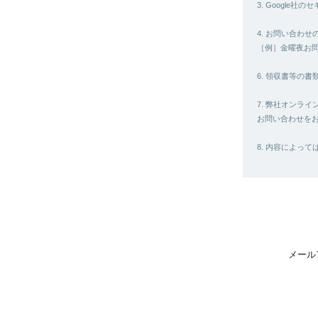
3. Googl
4. お問い合わ
［例］金曜夜お
6. 領収書等の
7. 弊社オンラ
お問い合わせを
8. 内容によっ
メール